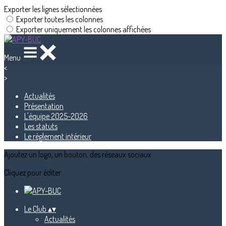
Exporter les lignes sélectionnées
Exporter toutes les colonnes
Exporter uniquement les colonnes affichées
Menu
<
>
Actualités
Présentation
L'équipe 2025-2026
Les statuts
Le règlement intérieur
Ajoutez un logo, un bouton, des réseaux sociaux
Cliquez pour éditer
Le Club
▴
▾
Actualités