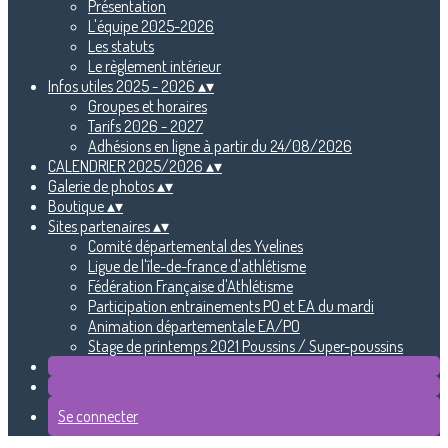
Présentation
L'équipe 2025-2026
Les statuts
Le règlement intérieur
Infos utiles 2025 - 2026
▴
▾
Groupes et horaires
Tarifs 2026 - 2027
Adhésions en ligne à partir du 24/08/2026
CALENDRIER 2025/2026
▴
▾
Galerie de photos
▴
▾
Boutique
▴
▾
Sites partenaires
▴
▾
Comité départemental des Yvelines
Ligue de l'île-de-france d'athlétisme
Fédération Française d'Athlétisme
Participation entrainements PO et EA du mardi
Animation départementale EA/PO
Stage de printemps 2021 Poussins / Super-poussins
Se connecter