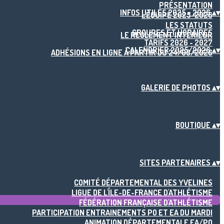
PRÉSENTATION
INFOS UTILES 2025 - 2026
▴
▾
L'ÉQUIPE 2025-2026
LES STATUTS
GROUPES ET HORAIRES
LE RÈGLEMENT INTÉRIEUR
TARIFS 2026 - 2027
CALENDRIER 2025/2026
▴
▾
ADHÉSIONS EN LIGNE À PARTIR DU 24/08/2026
GALERIE DE PHOTOS
▴
▾
BOUTIQUE
▴
▾
SITES PARTENAIRES
▴
▾
COMITÉ DÉPARTEMENTAL DES YVELINES
LIGUE DE L'ÎLE-DE-FRANCE D'ATHLÉTISME
FÉDÉRATION FRANÇAISE D'ATHLÉTISME
PARTICIPATION ENTRAINEMENTS PO ET EA DU MARDI
ANIMATION DÉPARTEMENTALE EA/PO