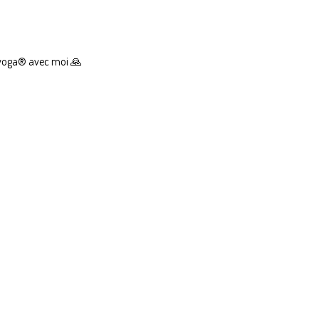
ic yoga® avec moi 🙏