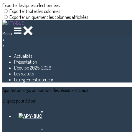
Exporter les lignes sélectionnées
Exporter toutes les colonnes
Exporter uniquement les colonnes affichées
Menu
<
>
Actualités
Présentation
L'équipe 2025-2026
Les statuts
Le règlement intérieur
Ajoutez un logo, un bouton, des réseaux sociaux
Cliquez pour éditer