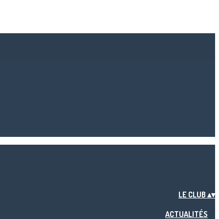
LE CLUB
▴
▾
ACTUALITÉS