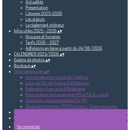
Actualités
Présentation
L'équipe 2025-2026
Les statuts
Le règlement intérieur
Infos utiles 2025 - 2026
▴
▾
Groupes et horaires
Tarifs 2026 - 2027
Adhésions en ligne à partir du 24/08/2026
CALENDRIER 2025/2026
▴
▾
Galerie de photos
▴
▾
Boutique
▴
▾
Sites partenaires
▴
▾
Comité départemental des Yvelines
Ligue de l'île-de-france d'athlétisme
Fédération Française d'Athlétisme
Participation entrainements PO et EA du mardi
Animation départementale EA/PO
Stage de printemps 2021 Poussins / Super-poussins
Se connecter