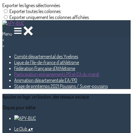
Exporter les lignes sélectionnées
Exporter toutes les colonnes
Exporter uniquement les colonnes affichées
Menu
<
>
Comité départemental des Yvelines
Ligue de l'île-de-france d'athlétisme
Fédération Française d'Athlétisme
Participation entrainements PO et EA du mardi
Animation départementale EA/PO
Stage de printemps 2021 Poussins / Super-poussins
Ajoutez un logo, un bouton, des réseaux sociaux
Cliquez pour éditer
Le Club
▴
▾